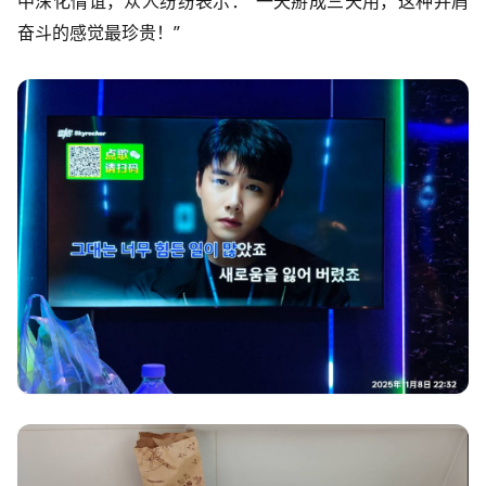
中深化情谊，众人纷纷表示：“一天掰成三天用，这种并肩
奋斗的感觉最珍贵！”​