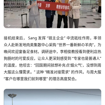
接机结束后， Sang 发挥 “链主企业” 中流砥柱作用，率领
众人赴新发地肉类集散中心采购 “世界一番新鲜の羊肉”，为
晚间欢迎宴备足食材。调研途中，李相俊教授看到便利店热
狗肠时的可爱反应，让众人更深刻感受到 “专家也是普通人”
的温度，他坦言：“回国期间就想补充点‘烟火气’，没想到周
大服这么懂需求。” 这种 “精准对接需求” 的作风，与周大服
“客户在哪里我们就到哪里” 的理念高度契合。​