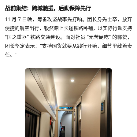
战前集结：跨城驰援，后勤保障先行​
11 月 7 日晚，筹备攻坚战率先打响。团长身先士卒，放弃
便捷的航空出行，毅然踏上长途铁路卧铺，以实际行动支持
“国之重器” 铁路交通建设。面对社员 “无苦硬吃” 的称赞，
团长坚定表示：“支持国货就要从践行开始，细节里藏着责
任。”​