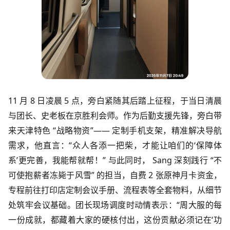
11 月 8 日凌晨 5 点，旁白紧随其后踏上征程，于当日清晨
与团长、史老板在京胜利会师。作为后勤支援先锋，旁白带
来天津特色 “战略物资”—— 定制手机支架，精准解决导航
需求，他直言：“众人各添一把柴，才能让咱们的‘保障体
系’更完善，我能帮就帮！” 与此同时， Sang 深刻践行 “不
可使抱薪者冻毙于风雪” 的担当，自费 2 张原神月卡资金，
专程前往打印店定制会议手册、流程表等全套物料，从细节
处筑牢会议基础。团长现场调度时动情表示：“周大服的每
一份成就，都藏着大家的硬核付出，这份贡献必须记在‘功