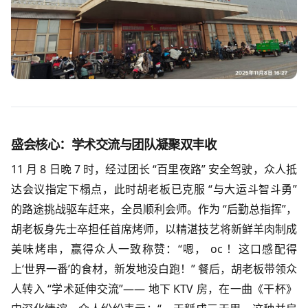
盛会核心：学术交流与团队凝聚双丰收​
11 月 8 日晚 7 时，经过团长 “百里夜路” 安全驾驶，众人抵
达会议指定下榻点，此时胡老板已克服 “与大运斗智斗勇”
的路途挑战驱车赶来，全员顺利会师。作为 “后勤总指挥”，
胡老板身先士卒担任首席烤师，以精湛技艺将新鲜羊肉制成
美味烤串，赢得众人一致称赞：“嗯， oc ！这口感配得
上‘世界一番’的食材，新发地没白跑！” 餐后，胡老板带领众
人转入 “学术延伸交流”—— 地下 KTV 房，在一曲《干杯》