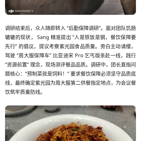
调研结束后，众人随即转入 “后勤保障调研”。面对团队饥肠
辘辘的现状， Sang 精准提出 “人是铁饭是钢，餐饮保障要
先行” 的倡议，提议考察紫光园食品质量。旁白主动请缨，
驾驶 “周大服保障车” 比亚迪宋 Pro 乞丐版亲赴一线，践行
“资源前置” 理念，现场测评餐品品质。调研中，团长直指问
题核心：“预制菜就是饲料！” 要求餐饮保障必须坚守品质底
线，最终确定紫光园为周大服第二供餐指定地点，为会议餐
饮筑牢质量防线。​