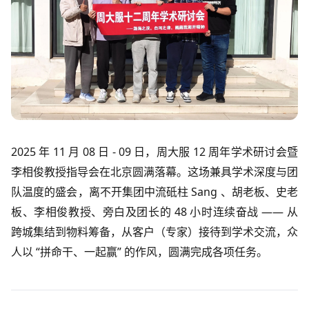
2025 年 11 月 08 日 - 09 日，周大服 12 周年学术研讨会暨
李相俊教授指导会在北京圆满落幕。这场兼具学术深度与团
队温度的盛会，离不开集团中流砥柱 Sang 、胡老板、史老
板、李相俊教授、旁白及团长的 48 小时连续奋战 —— 从
跨城集结到物料筹备，从客户（专家）接待到学术交流，众
人以 “拼命干、一起赢” 的作风，圆满完成各项任务。​