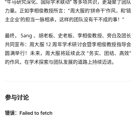
“牛马研究深化、国际学术联动” 等多项共识，更凝聚了团队
力量。正如李相俊教授所言：“周大服的‘拼命干’作风，和‘链
主企业’的担当一脉相承，这样的团队没有干不成的事！”​
最终， Sang 、胡老板、史老板、李相俊教授、旁白及团长
共同宣布：周大服 12 周年学术研讨会暨李相俊教授指导会
圆满举行！未来，周大服将延续此次 “务实、团结、高效”
的作风，在学术探索与团队发展的道路上持续迈进。​
参与讨论