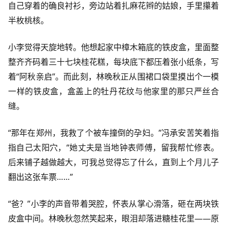
自己穿着的确良衬衫，旁边站着扎麻花辫的姑娘，手里攥着
半枚桃核。
小李觉得天旋地转。他想起家中樟木箱底的铁皮盒，里面整
整齐齐码着三十七块桂花糕，每块底下都压着张小纸条，写
着“阿秋亲启”。而此刻，林晚秋正从围裙口袋里摸出个一模
一样的铁皮盒，盒盖上的牡丹花纹与他家里的那只严丝合
缝。
“那年在郑州，我救了个被车撞倒的孕妇。”冯承安苦笑着指
指自己太阳穴，“她丈夫是当地钟表师傅，留我帮忙修表。
后来铺子越做越大，可我总觉得忘了什么，直到上个月儿子
翻出这张车票……”
“爸？”小李的声音带着哭腔，怀表从掌心滑落，砸在两块铁
皮盒中间。林晚秋忽然笑起来，眼泪却落进糖桂花里——原