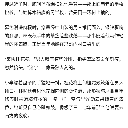
接过罐子时，腕间蓝布绳扫过他手背——那上面串着的半枚
桃核，与她樟木箱底的另半枚，曾是同一颗树上摘的。
暮色漫进窗棂时，穿墨绿中山装的男人推门而入。铜铃骤响
的刹那，林晚秋手中的茶盏险些跌落——那串随着他动作轻
晃的怀表链，正是当年她缝在冯哥内衬口袋里的。
“来块桂花糕。”男人嗓音有些沙哑，指尖摩挲着桌角刻痕，
忽然抬头，“这字……像是熟人刻的。”
小李端着盘子的手猛地一抖，桂花糕上的糖霜簌簌落在男人
袖口。林晚秋看见他左腕内侧的烫伤疤，那形状与冯哥当年
修表时被酒精灯烫的一模一样。空气里浮动着碧螺春的清
香，她听见自己心跳如鼓，像极了三十七年前那个他说要去
南方的夜晚。