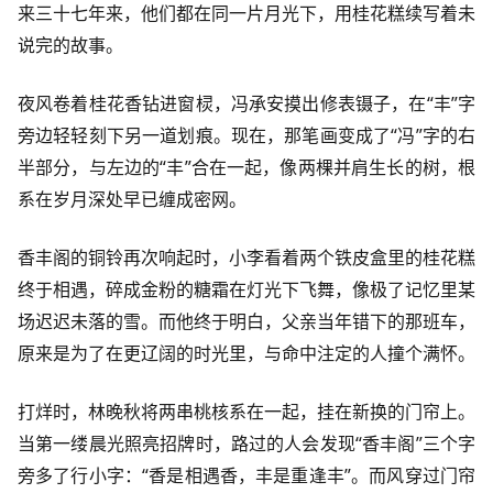
来三十七年来，他们都在同一片月光下，用桂花糕续写着未
说完的故事。
夜风卷着桂花香钻进窗棂，冯承安摸出修表镊子，在“丰”字
旁边轻轻刻下另一道划痕。现在，那笔画变成了“冯”字的右
半部分，与左边的“丰”合在一起，像两棵并肩生长的树，根
系在岁月深处早已缠成密网。
香丰阁的铜铃再次响起时，小李看着两个铁皮盒里的桂花糕
终于相遇，碎成金粉的糖霜在灯光下飞舞，像极了记忆里某
场迟迟未落的雪。而他终于明白，父亲当年错下的那班车，
原来是为了在更辽阔的时光里，与命中注定的人撞个满怀。
打烊时，林晚秋将两串桃核系在一起，挂在新换的门帘上。
当第一缕晨光照亮招牌时，路过的人会发现“香丰阁”三个字
旁多了行小字：“香是相遇香，丰是重逢丰”。而风穿过门帘