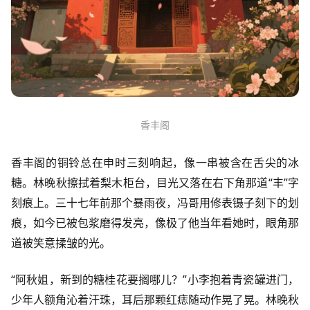
香丰阁
香丰阁的铜铃总在申时三刻响起，像一串被含在舌尖的冰
糖。林晚秋擦拭着梨木柜台，目光又落在右下角那道“丰”字
刻痕上。三十七年前那个暴雨夜，冯哥用修表镊子刻下的划
痕，如今已被包浆磨得发亮，像极了他当年看她时，眼角那
道被笑意揉皱的光。
“阿秋姐，新到的糖桂花要搁哪儿？”小李抱着青瓷罐进门，
少年人额角沁着汗珠，耳后那颗红痣随动作晃了晃。林晚秋