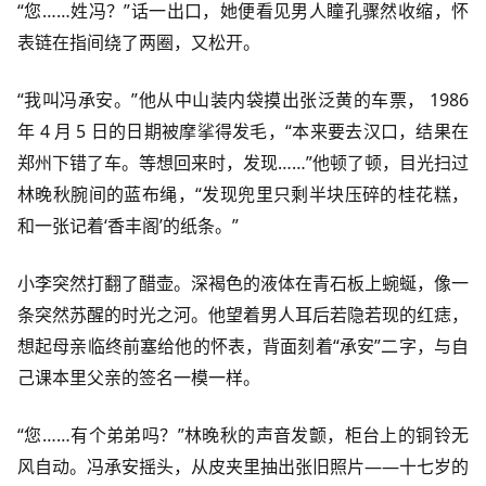
“您……姓冯？”话一出口，她便看见男人瞳孔骤然收缩，怀
表链在指间绕了两圈，又松开。
“我叫冯承安。”他从中山装内袋摸出张泛黄的车票， 1986
年 4 月 5 日的日期被摩挲得发毛，“本来要去汉口，结果在
郑州下错了车。等想回来时，发现……”他顿了顿，目光扫过
林晚秋腕间的蓝布绳，“发现兜里只剩半块压碎的桂花糕，
和一张记着‘香丰阁’的纸条。”
小李突然打翻了醋壶。深褐色的液体在青石板上蜿蜒，像一
条突然苏醒的时光之河。他望着男人耳后若隐若现的红痣，
想起母亲临终前塞给他的怀表，背面刻着“承安”二字，与自
己课本里父亲的签名一模一样。
“您……有个弟弟吗？”林晚秋的声音发颤，柜台上的铜铃无
风自动。冯承安摇头，从皮夹里抽出张旧照片——十七岁的