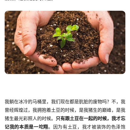
我躺在冰冷的马桶里，我们现在都是肮脏的废物吗？不，我
曾经辉煌过，我拥抱着土豆的时候，是我猪生的巅峰，是我
猪生最光彩照人的时候。
只有跟土豆在一起的时候，我才忘
记我的本质是一坨翔
。因为有土豆，我才被装饰的色泽饱