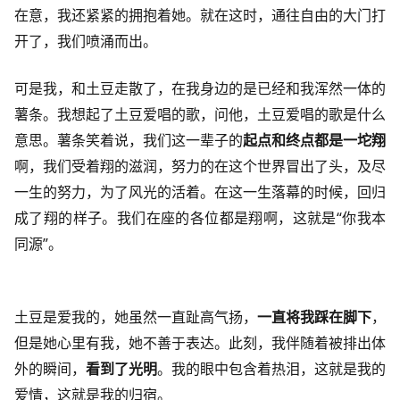
在意，我还紧紧的拥抱着她。就在这时，通往自由的大门打
开了，我们喷涌而出。
可是我，和土豆走散了，在我身边的是已经和我浑然一体的
薯条。我想起了土豆爱唱的歌，问他，土豆爱唱的歌是什么
意思。薯条笑着说，我们这一辈子的
起点和终点都是一坨翔
啊，我们受着翔的滋润，努力的在这个世界冒出了头，及尽
一生的努力，为了风光的活着。在这一生落幕的时候，回归
成了翔的样子。我们在座的各位都是翔啊，这就是“你我本
同源”。
土豆是爱我的，她虽然一直趾高气扬，
一直将我踩在脚下
，
但是她心里有我，她不善于表达。此刻，我伴随着被排出体
外的瞬间，
看到了光明
。我的眼中包含着热泪，这就是我的
爱情，这就是我的归宿。