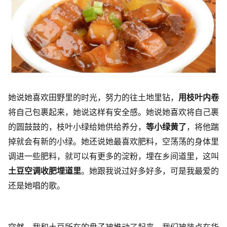
她说她喜欢田野里的时光，努力的往土地里钻，
用枝叶内卷
将自己包裹起来，她说这样有安全感。她说她喜欢将自己裹
的圆鼓鼓的，枝叶小绿给她供给养分，
等小绿黄了
，将他踹
掉就会有新的小绿。她还说她最喜欢肥料，空荡荡的身体里
调进一些肥料，就可以有更多的淀粉，埋在乡间道里，这叫
土豆空调收肥埋道里
。她跟我说过好多好多，可是我最爱的
还是她唱的歌。
突然，我和土豆所在的盘子被推动了起来。我们被装点在华