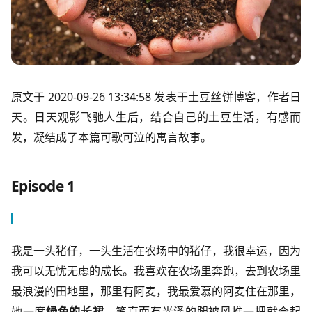
原文于 2020-09-26 13:34:58 发表于土豆丝饼博客，作者日
天。日天观影飞驰人生后，结合自己的土豆生活，有感而
发，凝结成了本篇可歌可泣的寓言故事。
Episode 1
我是一头猪仔，一头生活在农场中的猪仔，我很幸运，因为
我可以无忧无虑的成长。我喜欢在农场里奔跑，去到农场里
最浪漫的田地里，那里有阿麦，我最爱慕的阿麦住在那里，
她一席
绿色的长裙
，笔直而有光泽的腿被风推一把就会起