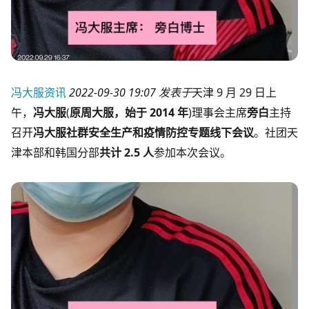
冯大服资讯
2022-09-30 19:07
发表于
天津
9 月 29 日上
午，
冯大服
(
原周大服，始于 2014 年
)理事会主席
旁白
主持
召开
冯大服社群安全生产和疫情防控专题线下会议
。社团天
津本部和韩国分部
共计 2.5 人
参加本次会议。