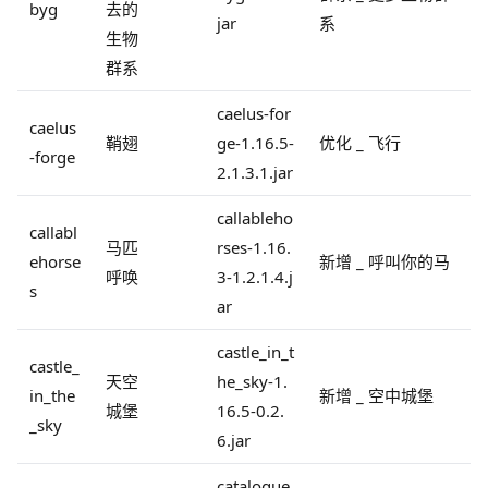
byg
去的
jar
系
生物
群系
caelus-for
caelus
鞘翅
ge-1.16.5-
优化 _ 飞行
-forge
2.1.3.1.jar
callableho
callabl
马匹
rses-1.16.
ehorse
新增 _ 呼叫你的马
呼唤
3-1.2.1.4.j
s
ar
castle_in_t
castle_
天空
he_sky-1.
in_the
新增 _ 空中城堡
城堡
16.5-0.2.
_sky
6.jar
catalogue