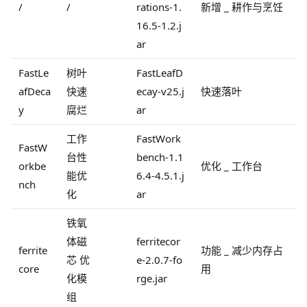
/
/
rations-1.
新增 _ 耕作与烹饪
16.5-1.2.j
ar
FastLe
树叶
FastLeafD
afDeca
快速
ecay-v25.j
快速落叶
y
腐烂
ar
工作
FastWork
FastW
台性
bench-1.1
orkbe
优化 _ 工作台
能优
6.4-4.5.1.j
nch
化
ar
铁氧
体磁
ferritecor
ferrite
功能 _ 减少内存占
芯 优
e-2.0.7-fo
core
用
化模
rge.jar
组