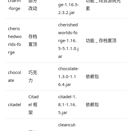
charm
部分
功能 _ 改良游玩元
ge-1.16.5-
-forge
改动
素
2.3.2.jar
cherished
cheris
worlds-fo
hedwo
存档
rge-1.16.
功能 _ 存档置顶
rlds-fo
置顶
5-5.1.1.0.j
rge
ar
chocolate-
chocol
巧克
1.3.0-1.1
依赖包
ate
力
6.4.jar
Citad
citadel-1.
citadel
el 框
8.1-1.16.
依赖包
架
5.jar
cleancut-