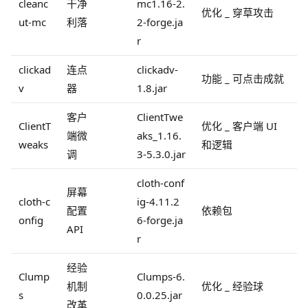
cleanc
干净
mc1.16-2.
优化 _ 穿草攻击
ut-mc
利落
2-forge.ja
r
clickad
连点
clickadv-
功能 _ 可点击成就
v
器
1.8.jar
客户
ClientTwe
ClientT
优化 _ 客户端 UI
端微
aks_1.16.
weaks
和逻辑
调
3-5.3.0.jar
cloth-conf
屏幕
cloth-c
ig-4.11.2
配置
依赖包
onfig
6-forge.ja
API
r
经验
Clump
Clumps-6.
机制
优化 _ 经验球
s
0.0.25.jar
改革