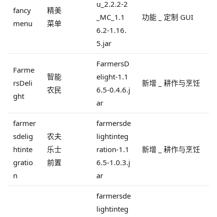
u_2.2.2-2
fancy
精美
_MC_1.1
功能 _ 定制 GUI
menu
菜单
6.2-1.16.
5.jar
FarmersD
Farme
智能
elight-1.1
rsDeli
新增 _ 耕作与烹饪
农民
6.5-0.4.6.j
ght
ar
farmer
farmersde
sdelig
农夫
lightinteg
htinte
乐士
ration-1.1
新增 _ 耕作与烹饪
gratio
前置
6.5-1.0.3.j
n
ar
farmersde
lightinteg