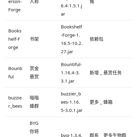
erson-
人称
角
6.4-1.5.1.j
Forge
ar
Bookshelf
Books
-Forge-1.
helf-F
书架
依赖包
16.5-10.2.
orge
27.jar
Bountiful-
Bounti
赏金
1.16.4-3.
新增 _ 悬赏任务
ful
悬赏
3.1.jar
buzzier_b
buzzie
嗡嗡
ees-1.16.
更多 _ 蜂箱
r_bees
蜂群
5-3.0.1.jar
BYG
你将
byg-1.3.4.
群系 _ 更多生物群