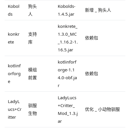
Kobol
狗头
Kobolds-
新增 _ 狗头人
ds
人
1.4.5.jar
konkrete_
konkr
支持
1.3.0_MC
依赖包
ete
库
_1.16.2-1.
16.5.jar
kotlinforf
kotlinf
模组
orge-1.1
orforg
依赖包
前置
4.0-obf.ja
e
r
LadyLucs
LadyL
驯服
+Critter_
ucs+Cr
优化 _ 小动物驯服
生物
Mod_1.3.j
itter
ar