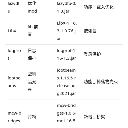
lazydf
优化
lazydfu-0.
功能 _ 载入优化
u
mod
1.3.jar
LibX-1.16.
lib 前
LibX
3-1.0.76.j
依赖包
置
ar
logpro
日志
logprot-1.
登录保护
t
保护
16-1.3.jar
lootbeam
战利
lootbe
s-1.16.5-r
品光
功能 _ 掉落物光束
ams
elease-au
束
g2021.jar
mcw-brid
mcw-b
ges-1.0.6-
灯桥
新增 _ 桥梁
ridges
mc1.16.5.