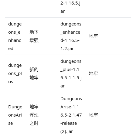
2-1.16.5.j
ar
dunge
dungeons
ons_e
地下
_enhance
地牢
nhanc
增强
d-1.16.5-
ed
1.2.jar
dungeons
dunge
新的
_plus-1.1
ons_pl
地牢
地牢
6.5-1.1.5.j
us
ar
Dungeons
Dunge
地牢
Arise-1.1
onsAri
浮现
6.5-2.1.47
地牢
se
之时
-release
(2).jar