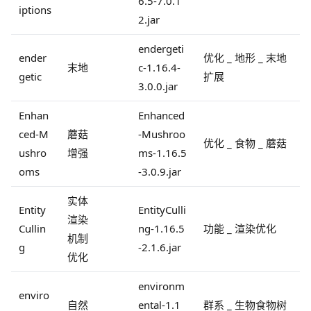
6.5-7.0.1
iptions
2.jar
endergeti
ender
优化 _ 地形 _ 末地
末地
c-1.16.4-
getic
扩展
3.0.0.jar
Enhan
Enhanced
ced-M
蘑菇
-Mushroo
优化 _ 食物 _ 蘑菇
ushro
增强
ms-1.16.5
oms
-3.0.9.jar
实体
Entity
EntityCulli
渲染
Cullin
ng-1.16.5
功能 _ 渲染优化
机制
g
-2.1.6.jar
优化
environm
enviro
自然
ental-1.1
群系 _ 生物食物树