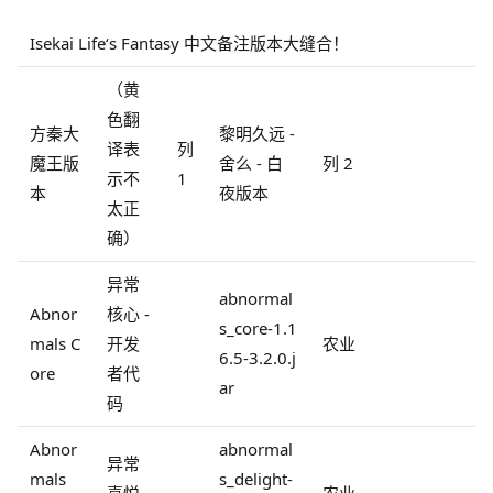
Isekai Life‘s Fantasy 中文备注版本大缝合！
（黄
色翻
方秦大
黎明久远 -
译表
列
魔王版
舍么 - 白
列 2
示不
1
本
夜版本
太正
确）
异常
abnormal
Abnor
核心 -
s_core-1.1
mals C
开发
农业
6.5-3.2.0.j
ore
者代
ar
码
Abnor
abnormal
异常
mals
s_delight-
喜悦 -
农业