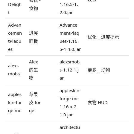
Deligh
1.16.5-1.
食物
t
2.0.jar
Advan
Advance
cemen
进展
mentPlaq
优化 _ 进度提示
tPlaqu
面板
ues-1.16.
es
5-1.4.0.jar
Alex
alexsmob
alexs
的生
s-1.12.1.j
更多 _ 动物
mobs
物
ar
appleskin-
apples
苹果
forge-mc
kin-for
皮 for
食物 HUD
1.16.x-2.
ge-mc
ge
1.0.jar
architectu