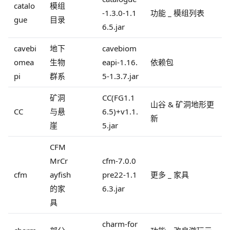
catalo
模组
-1.3.0-1.1
功能 _ 模组列表
gue
目录
6.5.jar
cavebi
地下
cavebiom
omea
生物
eapi-1.16.
依赖包
pi
群系
5-1.3.7.jar
矿洞
CC(FG1.1
山谷 & 矿洞地形更
CC
与悬
6.5)+v1.1.
新
崖
5.jar
CFM
MrCr
cfm-7.0.0
cfm
ayfish
pre22-1.1
更多 _ 家具
的家
6.3.jar
具
charm-for