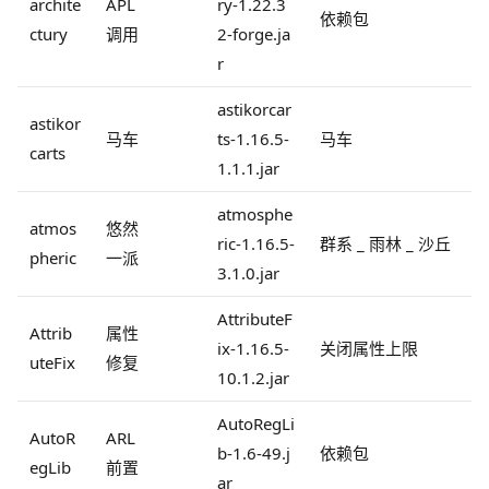
archite
APL
ry-1.22.3
依赖包
ctury
调用
2-forge.ja
r
astikorcar
astikor
马车
ts-1.16.5-
马车
carts
1.1.1.jar
atmosphe
atmos
悠然
ric-1.16.5-
群系 _ 雨林 _ 沙丘
pheric
一派
3.1.0.jar
AttributeF
Attrib
属性
ix-1.16.5-
关闭属性上限
uteFix
修复
10.1.2.jar
AutoRegLi
AutoR
ARL
b-1.6-49.j
依赖包
egLib
前置
ar