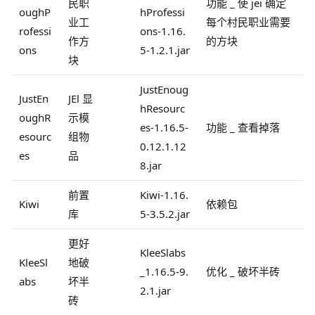
民职
功能 _ 使 jei 确定
oughP
hProfessi
业工
每个村民职业需要
rofessi
ons-1.16.
作方
的方块
ons
5-1.2.1.jar
块
JustEnoug
JustEn
JEl 显
hResourc
oughR
示模
es-1.16.5-
功能 _ 查看掉落
esourc
组物
0.12.1.12
es
品
8.jar
前置
Kiwi-1.16.
Kiwi
依赖包
库
5-3.5.2.jar
更好
KleeSlabs
KleeSl
地破
_1.16.5-9.
优化 _ 破坏半砖
abs
坏半
2.1.jar
砖