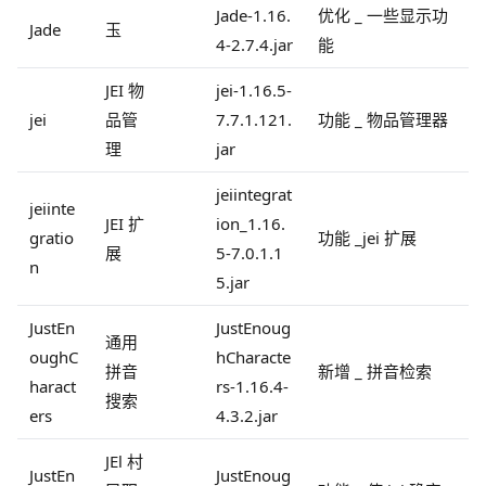
Jade-1.16.
优化 _ 一些显示功
Jade
玉
4-2.7.4.jar
能
JEI 物
jei-1.16.5-
jei
品管
7.7.1.121.
功能 _ 物品管理器
理
jar
jeiintegrat
jeiinte
JEI 扩
ion_1.16.
gratio
功能 _jei 扩展
展
5-7.0.1.1
n
5.jar
JustEn
JustEnoug
通用
oughC
hCharacte
拼音
新增 _ 拼音检索
haract
rs-1.16.4-
搜索
ers
4.3.2.jar
JEl 村
JustEn
JustEnoug