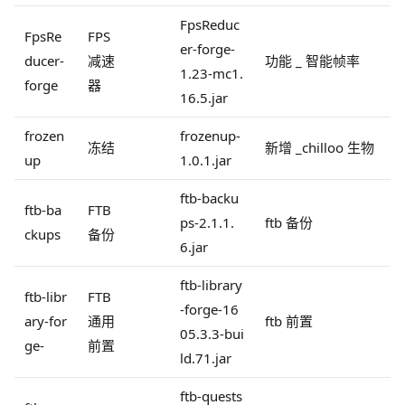
FpsReduc
FpsRe
FPS
er-forge-
ducer-
减速
功能 _ 智能帧率
1.23-mc1.
forge
器
16.5.jar
frozen
frozenup-
冻结
新增 _chilloo 生物
up
1.0.1.jar
ftb-backu
ftb-ba
FTB
ps-2.1.1.
ftb 备份
ckups
备份
6.jar
ftb-library
ftb-libr
FTB
-forge-16
ary-for
通用
ftb 前置
05.3.3-bui
ge-
前置
ld.71.jar
ftb-quests