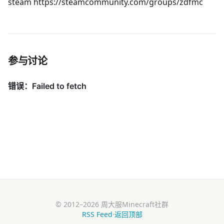
steam https://steamcommunity.com/groups/zdfmc
参与讨论
© 2012–2026 周大服Minecraft社群
RSS Feed
·
返回顶部